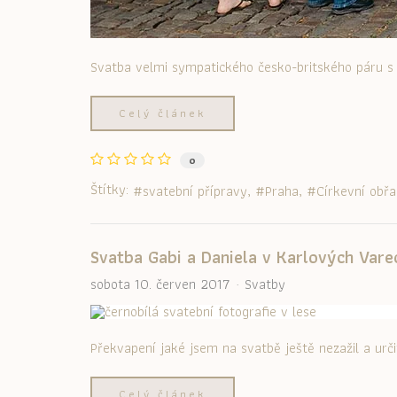
Svatba velmi sympatického česko-britského páru 
Celý článek
0
Štítky:
svatební přípravy
Praha
Církevní obřa
Svatba Gabi a Daniela v Karlových Vare
sobota 10. červen 2017
Svatby
Překvapení jaké jsem na svatbě ještě nezažil a urč
Celý článek