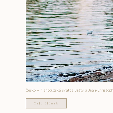
Česko – francouzská svatba Betty a Jean-Christop
Celý článek