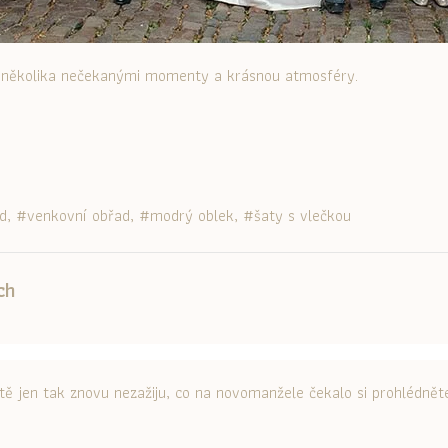
s několika nečekanými momenty a krásnou atmosféry.
d
venkovní obřad
modrý oblek
šaty s vlečkou
ch
itě jen tak znovu nezažiju, co na novomanžele čekalo si prohlédně