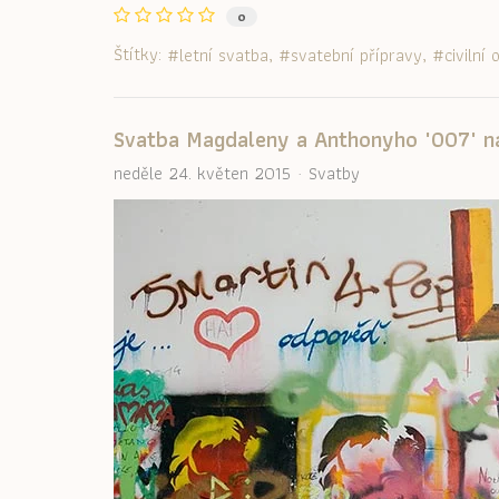
0
Štítky:
letní svatba
svatební přípravy
civilní
Svatba Magdaleny a Anthonyho "007" n
neděle 24. květen 2015
Svatby