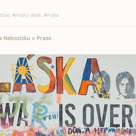
 obřad
modrý oblek
Praha
a Nebozízku v Praze