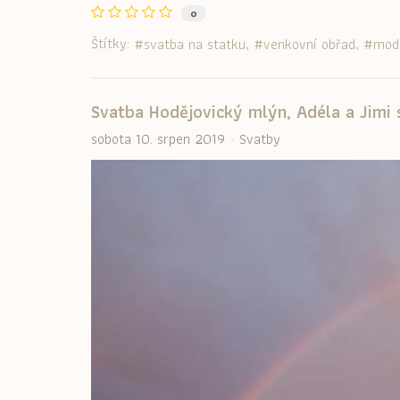
0
Štítky:
svatba na statku
venkovní obřad
mod
Svatba Hodějovický mlýn, Adéla a Jim
sobota 10. srpen 2019
Svatby