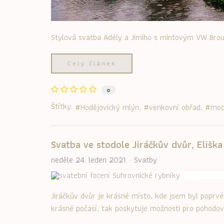
Stylová svatba Adély a Jimiho s mintovým VW Brouk
Celý článek
0
Štítky:
Hodějovický mlýn
venkovní obřad
mod
Svatba ve stodole Jiráčkův dvůr, Eliška
neděle 24. leden 2021
Svatby
Jiráčkův dvůr je krásné místo, kde jsem byl poprvé
krásné počasí, tak poskytuje možnosti pro pohodov