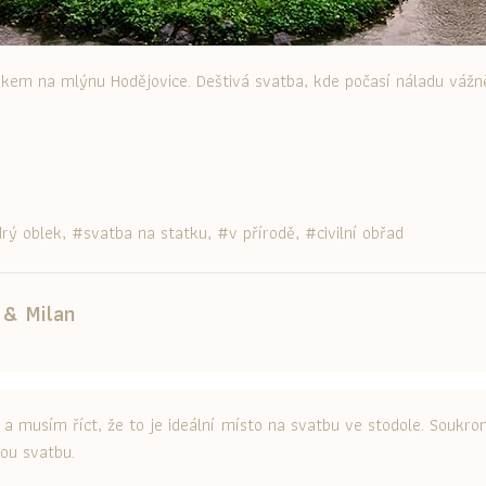
em na mlýnu Hodějovice. Deštivá svatba, kde počasí náladu vážně
rý oblek
svatba na statku
v přírodě
civilní obřad
 & Milan
 a musím říct, že to je ideální místo na svatbu ve stodole. Soukrom
ou svatbu.