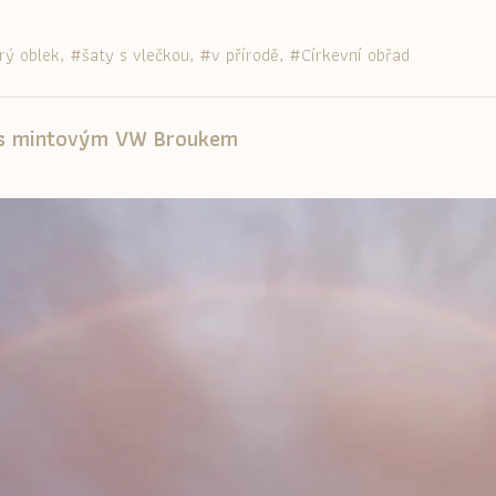
rý oblek
šaty s vlečkou
v přírodě
Církevní obřad
i s mintovým VW Broukem