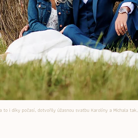
to i díky počasí, dotvořily úžasnou svatbu Karolíny a Michala tak, 