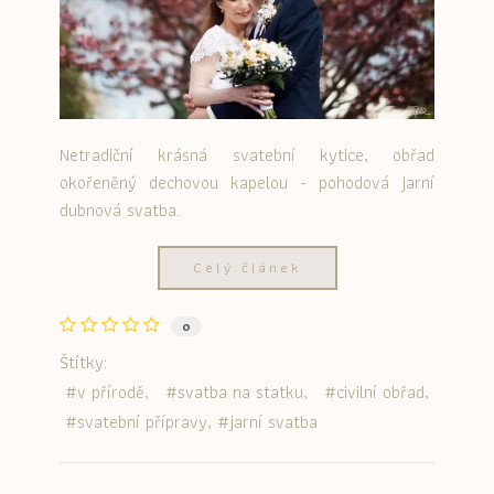
Netradiční krásná svatební kytice, obřad
okořeněný dechovou kapelou - pohodová jarní
dubnová svatba.
Celý článek
0
Štítky:
v přírodě
svatba na statku
civilní obřad
svatební přípravy
jarní svatba