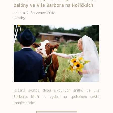
balóny ve Vile Barbora na Hořičkách
sobota 2. červenec 2016
Svatby
Krásná svatba dvou šikovných snílků ve vile
Barbora, kteří se vydali na společnou cestu
manželstvím.