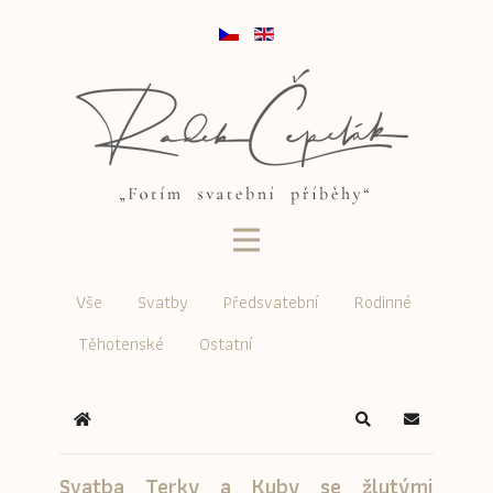
Vše
Svatby
Předsvatební
Rodinné
Těhotenské
Ostatní
Home
Search
Odběr Blog
Svatba Terky a Kuby se žlutými