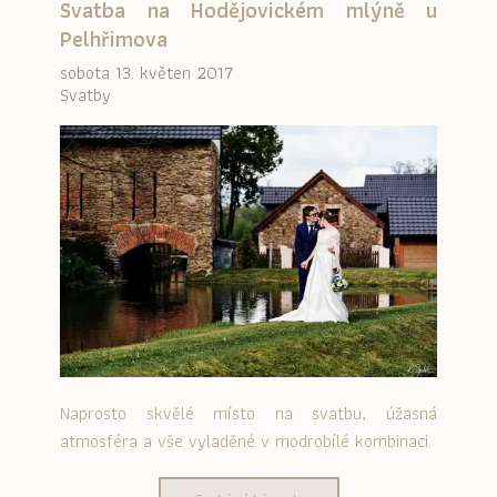
Svatba na Hodějovickém mlýně u
Pelhřimova
sobota 13. květen 2017
Svatby
Naprosto skvělé místo na svatbu, úžasná
atmosféra a vše vyladěné v modrobílé kombinaci.