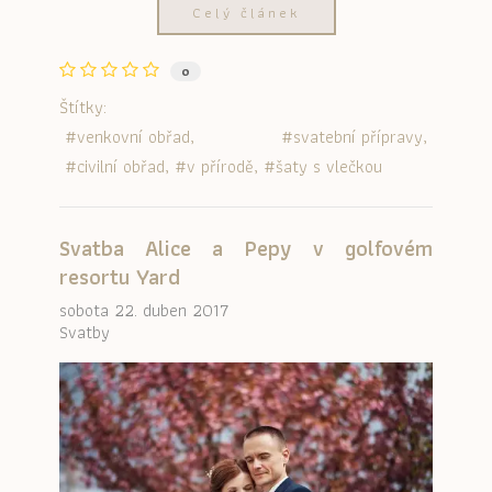
Celý článek
0
Štítky:
venkovní obřad
svatební přípravy
civilní obřad
v přírodě
šaty s vlečkou
Svatba Alice a Pepy v golfovém
resortu Yard
sobota 22. duben 2017
Svatby