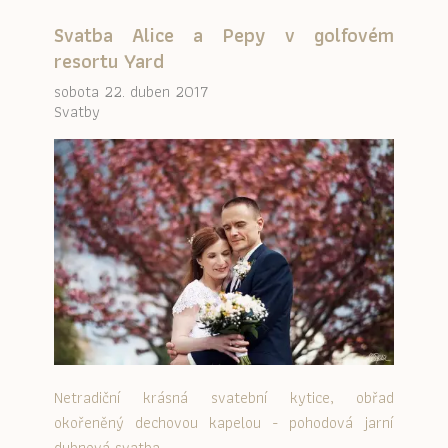
Svatba Alice a Pepy v golfovém
resortu Yard
sobota 22. duben 2017
Svatby
Netradiční krásná svatební kytice, obřad
okořeněný dechovou kapelou - pohodová jarní
dubnová svatba.