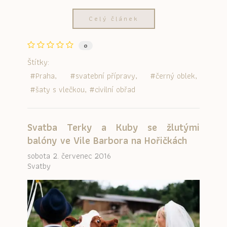
Celý článek
0
Štítky:
Praha
svatební přípravy
černý oblek
šaty s vlečkou
civilní obřad
Svatba Terky a Kuby se žlutými
balóny ve Vile Barbora na Hořičkách
sobota 2. červenec 2016
Svatby