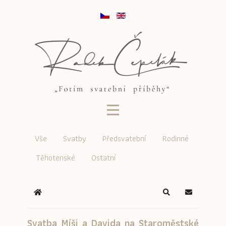
Vše
Svatby
Předsvatební
Rodinné
Těhotenské
Ostatní
Home
Search
Odběr Blog
Svatba Míši a Davida na Staroměstské