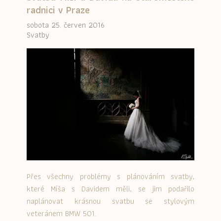
radnici v Praze
sobota 25. červen 2016
Svatby
Přes všechny problémy s plánováním svatby,
které Míša s Davidem měli, se jim podařilo
naplánovat krásnou svatbu se stylovým
veteránem BMW 501.