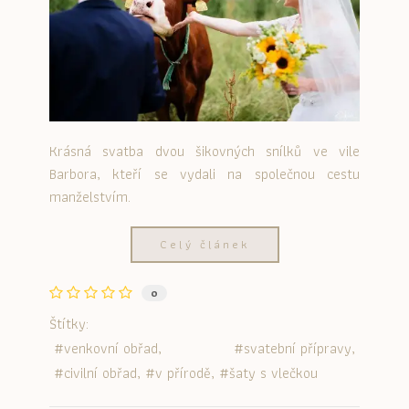
Krásná svatba dvou šikovných snílků ve vile
Barbora, kteří se vydali na společnou cestu
manželstvím.
Celý článek
0
Štítky:
venkovní obřad
svatební přípravy
civilní obřad
v přírodě
šaty s vlečkou