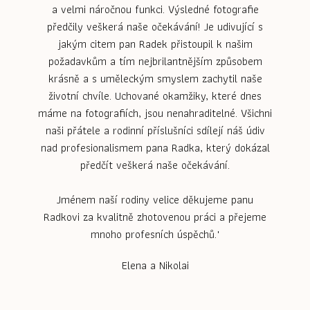
a velmi náročnou funkci. Výsledné fotografie
předčily veškerá naše očekávání! Je udivující s
jakým citem pan Radek přistoupil k našim
požadavkům a tím nejbrilantnějším způsobem
krásně a s uměleckým smyslem zachytil naše
životní chvíle. Uchované okamžiky, které dnes
máme na fotografiích, jsou nenahraditelné. Všichni
naši přátele a rodinní příslušníci sdílejí náš údiv
nad profesionalismem pana Radka, který dokázal
předčít veškerá naše očekávání.
Jménem naší rodiny velice děkujeme panu
Radkovi za kvalitně zhotovenou práci a přejeme
mnoho profesních úspěchů."
Elena a Nikolai